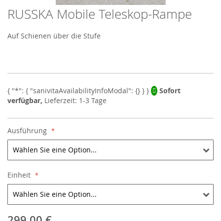
RUSSKA Mobile Teleskop-Rampe
Skip
to
the
Auf Schienen über die Stufe
beginning
of
the
images
gallery
Sofort
verfügbar,
Lieferzeit: 1-3 Tage
Ausführung
Einheit
299,00 €