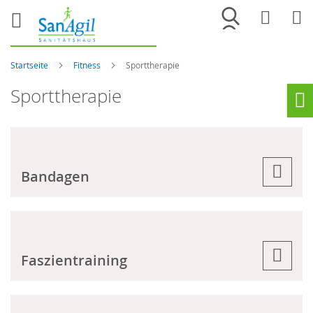
Merkliste
War
Startseite
Fitness
Sporttherapie
Sporttherapie
Ho
Bandagen
Faszientraining