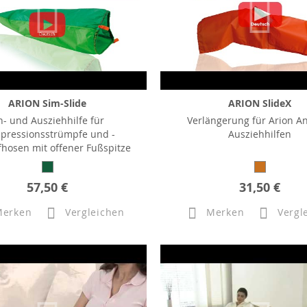
ARION Sim-Slide
ARION SlideX
n- und Ausziehhilfe für
Verlängerung für Arion A
pressionsstrümpfe und -
Ausziehhilfen
hosen mit offener Fußspitze
57,50 €
31,50 €
Merken
Vergleichen
Merken
Vergl