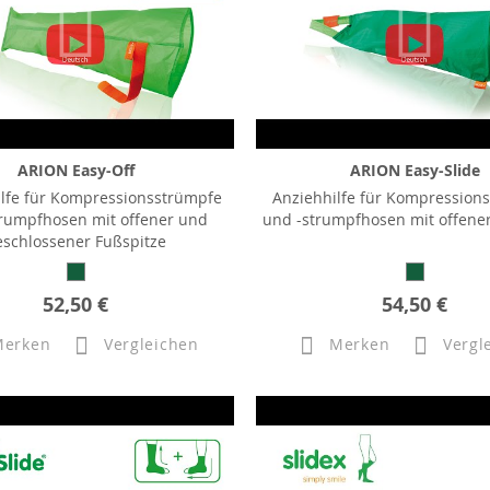
ARION Easy-Off
ARION Easy-Slide
ilfe für Kompressionsstrümpfe
Anziehhilfe für Kompression
rumpfhosen mit offener und
und -strumpfhosen mit offener
eschlossener Fußspitze
52,50 €
54,50 €
Merken
Vergleichen
Merken
Vergl