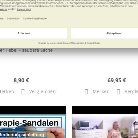
ix Zugring-Dosenöffner
Gymstick Original 2.
er Hebel – saubere Sache
8,90 €
69,95 €
Merken
Vergleichen
Merken
Vergl