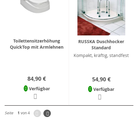
Toilettensitzerhöhung
RUSSKA Duschhocker
QuickTop mit Armlehnen
Standard
Kompakt, kräftig, standfest
84,90 €
54,90 €
Verfügbar
Verfügbar
Zurück
Seite
Weiter
Seite
1
von 4