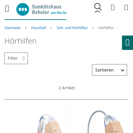
Merkliste
War
Startseite
Haushalt
Seh- und Hörhilfen
Hörhilfen
Hörhilfen
Ho
Filter
2
Artikel