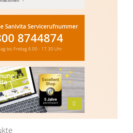
rmationen
e Sanivita Servicerufnummer
800 8744874
ag bis Freitag
8.00 - 17.30 Uhr
hnung
ita
ukte