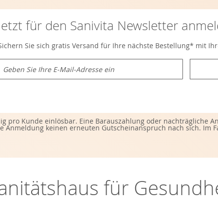
Jetzt für den Sanivita Newsletter anme
Sichern Sie sich gratis Versand für Ihre nächste Bestellung* mit I
M
e
d
e
n
S
e
ig pro Kunde einlösbar. Eine Barauszahlung oder nachträgliche Anr
s
 Anmeldung keinen erneuten Gutscheinanspruch nach sich. Im Fall
c
h
ü
r
u
n
-Sanitätshaus für Gesund
s
e
r
e
n