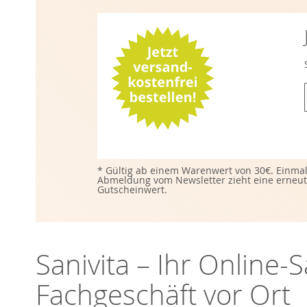
l
i
* Gültig ab einem Warenwert von 30€. Einmal
Abmeldung vom Newsletter zieht eine erneute
i
Gutscheinwert.
f
Sanivita – Ihr Online
Fachgeschäft vor Ort