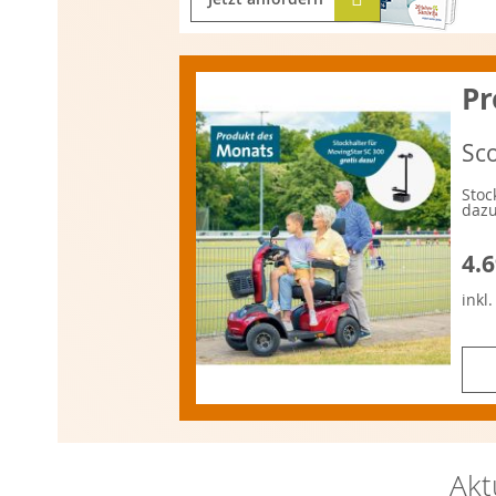
Pr
Sc
Stoc
dazu
4.6
inkl
Akt