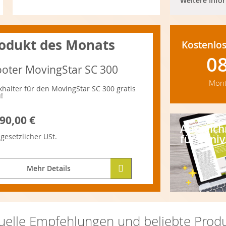
Weitere Info
odukt des Monats
Kostenlos
0
ooter MovingStar SC 300
Mont
khalter für den MovingStar SC 300 gratis
!
90,00 €
Auszeic
.
gesetzlicher
USt.
für Saniv
Mehr Details
uelle Empfehlungen und beliebte Prod