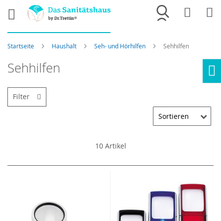
Merkliste
War
Startseite
Haushalt
Seh- und Hörhilfen
Sehhilfen
Sehhilfen
Ho
Filter
10
Artikel