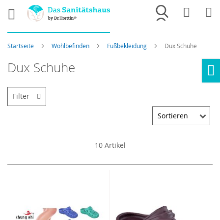
Merkliste
War
Startseite
Wohlbefinden
Fußbekleidung
Dux Schuhe
Dux Schuhe
Ho
Filter
10
Artikel