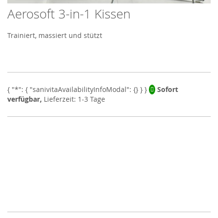
Aerosoft 3-in-1 Kissen
Skip
to
the
Trainiert, massiert und stützt
beginning
of
the
images
gallery
Sofort
verfügbar,
Lieferzeit: 1-3 Tage