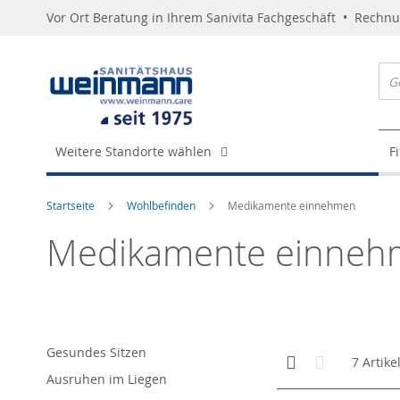
Vor Ort Beratung in Ihrem Sanivita Fachgeschäft • Rechn
Weitere Standorte wählen
F
Startseite
Wohlbefinden
Medikamente einnehmen
Medikamente einneh
Gesundes Sitzen
Anzeigen
Kachelansicht
Liste
7
Artike
als
Ausruhen im Liegen