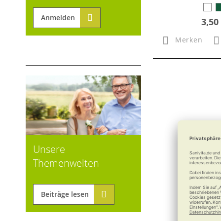
Anmelden
3,50
Merken
Unsere
Themenwelten
Beiträge lesen