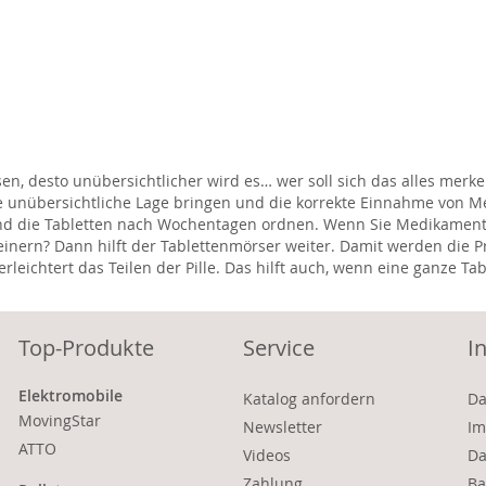
, desto unübersichtlicher wird es… wer soll sich das alles merke
 die unübersichtliche Lage bringen und die korrekte Einnahme vo
nd die Tabletten nach Wochentagen ordnen. Wenn Sie Medikamente 
einern? Dann hilft der Tablettenmörser weiter. Damit werden die Pr
leichtert das Teilen der Pille. Das hilft auch, wenn eine ganze Ta
Top-Produkte
Service
I
Elektromobile
Katalog anfordern
Da
MovingStar
Newsletter
Im
ATTO
Videos
Da
Zahlung
Ba