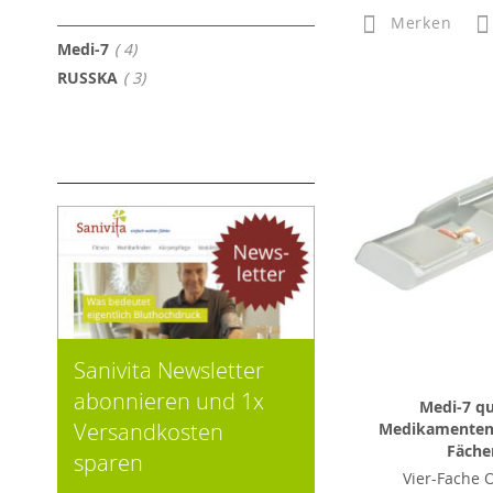
Merken
Artikel
Medi-7
4
Artikel
RUSSKA
3
Sanivita Newsletter
abonnieren und 1x
Medi-7 qu
Versandkosten
Medikamenten
Fäche
sparen
Vier-Fache