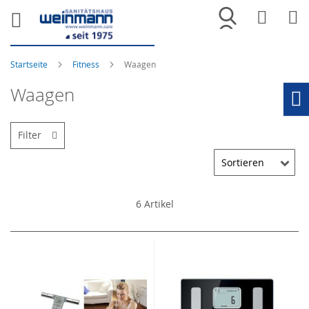
Merkliste
War
Startseite
Fitness
Waagen
Waagen
Ho
Filter
6
Artikel