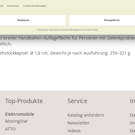
e
Weitere Informationen
anpassen. Höhenverstellung von 76,7–99,7 cm.
rtem Holz-Fritzgriff oder anatomischem Griff für Entlastung der Fi
it breiter Handballen-Auflagefläche für Personen mit Gelenkproble
tlich.
Gehstockkapsel: Ø 1,8 cm. Gewicht je nach Ausführung: 259–321 g.
Top-Produkte
Service
I
Elektromobile
Katalog anfordern
Da
MovingStar
Newsletter
Im
ATTO
Videos
Da