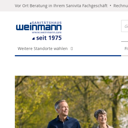
Vor Ort Beratung in Ihrem Sanivita Fachgeschäft • Rechn
Weitere Standorte wählen
F
Skip
to
the
end
of
the
images
gallery