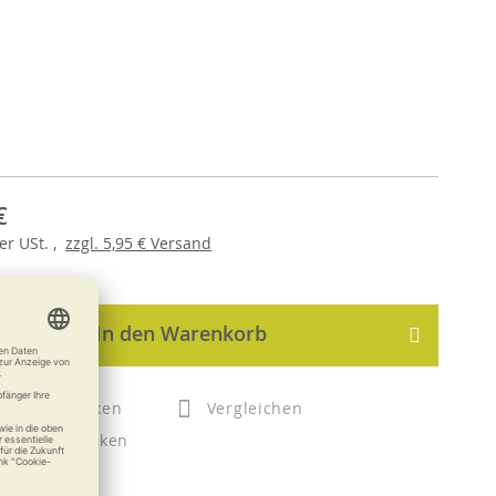
€
er
USt. ,
zzgl.
5,95 €
Versand
In den Warenkorb
Merken
Vergleichen
Drucken