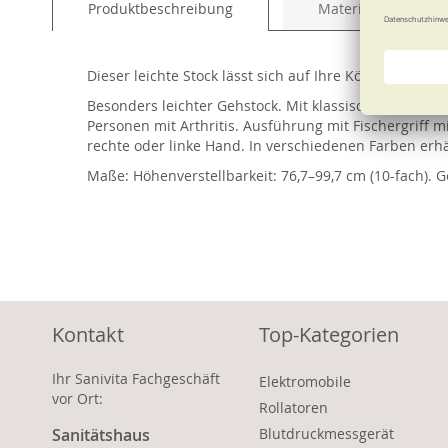
Produktbeschreibung
Material und Pfleg
of
the
images
Dieser leichte Stock lässt sich auf Ihre Körpergröße 
gallery
Besonders leichter Gehstock. Mit klassischem, lackie
Personen mit Arthritis. Ausführung mit Fischergriff m
rechte oder linke Hand. In verschiedenen Farben erhäl
Maße: Höhenverstellbarkeit: 76,7–99,7 cm (10-fach). 
Kontakt
Top-Kategorien
Ihr Sanivita Fachgeschäft
Elektromobile
vor Ort:
Rollatoren
Sanitätshaus
Blutdruckmessgerät