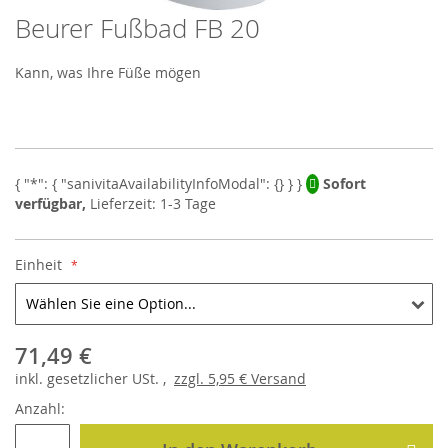
Beurer Fußbad FB 20
Skip
to
the
Kann, was Ihre Füße mögen
beginning
of
the
images
gallery
Sofort
verfügbar,
Lieferzeit: 1-3 Tage
Einheit
71,49 €
inkl.
gesetzlicher
USt. ,
zzgl.
5,95 €
Versand
Anzahl: