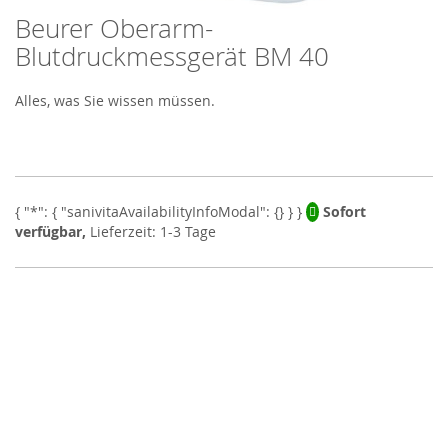
Beurer Oberarm-
Skip
to
Blutdruckmessgerät BM 40
the
beginning
Alles, was Sie wissen müssen.
of
the
images
gallery
Sofort
verfügbar,
Lieferzeit: 1-3 Tage