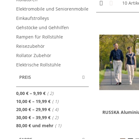
Anzeigen
Kachelansicht
Liste
10
Artik
als
Elektromobile und Seniorenmobile
Einkaufstrolleys
Gehstöcke und Gehhilfen
Rampen für Rollstühle
Reisezubehör
Rollator Zubehör
Elektrische Rollstühle
PREIS
Artikel
0,00 €
–
9,99 €
2
Artikel
10,00 €
–
19,99 €
1
Artikel
20,00 €
–
29,99 €
4
RUSSKA Alumini
Artikel
30,00 €
–
39,99 €
2
Artikel
80,00 €
und mehr
1