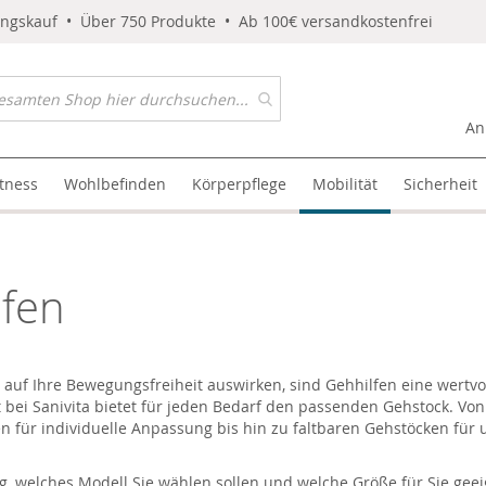
ungskauf • Über 750 Produkte • Ab 100€ versandkostenfrei
An
itness
Wohlbefinden
Körperpflege
Mobilität
Sicherheit
lfen
 auf Ihre Bewegungsfreiheit auswirken, sind Gehhilfen eine wertv
 bei Sanivita bietet für jeden Bedarf den passenden Gehstock. Vo
 für individuelle Anpassung bis hin zu faltbaren Gehstöcken für 
, welches Modell Sie wählen sollen und welche Größe für Sie geeig