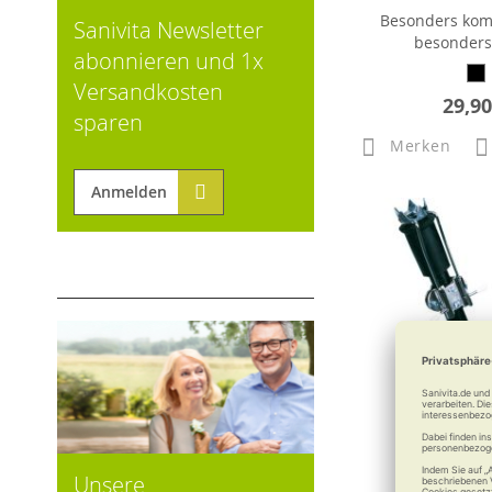
Besonders kom
Sanivita Newsletter
besonders 
abonnieren und 1x
Versandkosten
29,90
sparen
Merken
Anmelden
Unsere