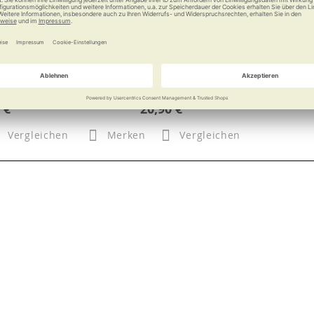
kralle
RUSSKA Gehstockspitze mit
Gelenk und Federung
st
Einfach Spitze, dieser
Stoßdämpfer!
 €
20,90 €
Vergleichen
Merken
Vergleichen