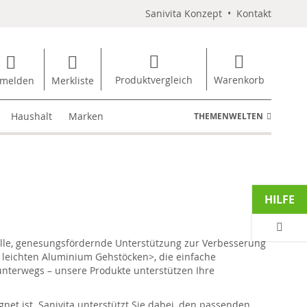
Sanivita Konzept
•
Kontakt
Produktvergleich
Warenkorb
melden
Merkliste
Haushalt
Marken
THEMENWELTEN
HILFE
olle, genesungsfördernde Unterstützung zur Verbesserung
n leichten Aluminium Gehstöcken>, die einfache
unterwegs – unsere Produkte unterstützen Ihre
net ist. Sanivita unterstützt Sie dabei, den passenden