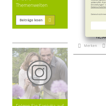
Themenwelten
RUSSKA Eis
Eisfe
Beiträge lesen
12,50
Merken
Folgen Sie Sanivita auf