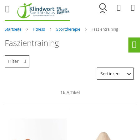
Merkliste
War
Startseite
Fitness
Sporttherapie
Faszientraining
Faszientraining
Ho
Filter
16
Artikel