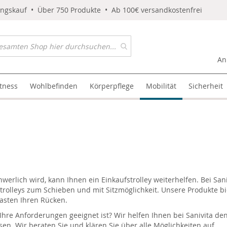
ungskauf • Über 750 Produkte • Ab 100€ versandkostenfrei
An
itness
Wohlbefinden
Körperpflege
Mobilität
Sicherheit
rlich wird, kann Ihnen ein Einkaufstrolley weiterhelfen. Bei Sani
fstrolleys zum Schieben und mit Sitzmöglichkeit. Unsere Produkte b
lasten Ihren Rücken.
d Ihre Anforderungen geeignet ist? Wir helfen Ihnen bei Sanivita de
. Wir beraten Sie und klären Sie über alle Möglichkeiten auf.