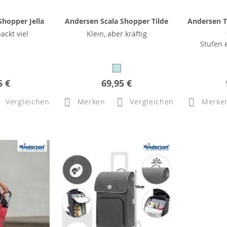
hopper Jella
Andersen Scala Shopper Tilde
Andersen T
packt viel
Klein, aber kräftig
Stufen 
5 €
69,95 €
Vergleichen
Merken
Vergleichen
Merke