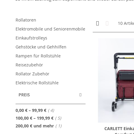
Rollatoren
Anzeigen
Kachelansicht
Liste
10
Artik
als
Elektromobile und Seniorenmobile
Einkaufstrolleys
Gehstöcke und Gehhilfen
Rampen für Rollstühle
Reisezubehör
Rollator Zubehör
Elektrische Rollstühle
PREIS
Artikel
0,00 €
–
99,99 €
4
Artikel
100,00 €
–
199,99 €
5
Artikel
200,00 €
und mehr
1
CARLETT Einka