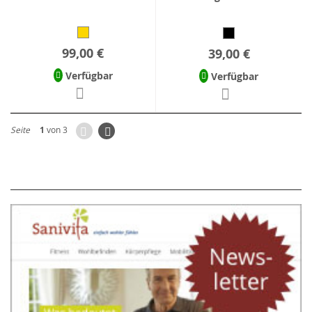
99,00 €
39,00 €
Verfügbar
Verfügbar
Zurück
Seite
Weiter
Seite
1
von 3