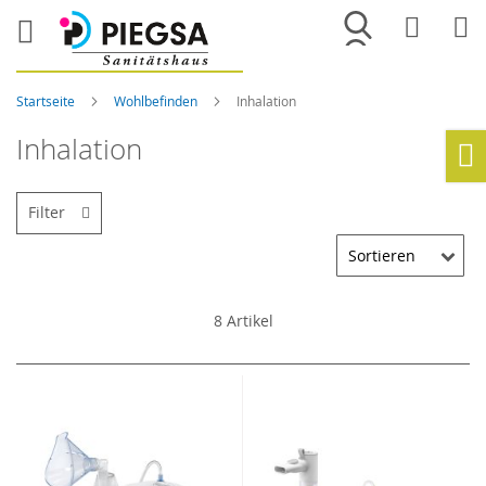
Merkliste
War
Startseite
Wohlbefinden
Inhalation
Inhalation
Ho
Filter
8
Artikel