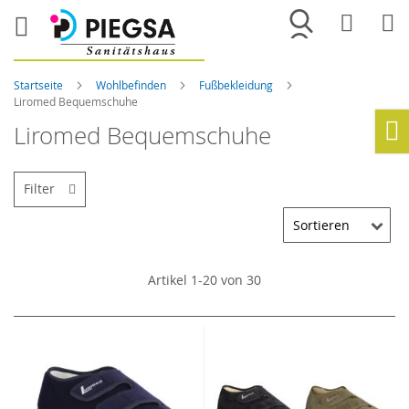
Merkliste
War
Startseite
Wohlbefinden
Fußbekleidung
Liromed Bequemschuhe
Liromed Bequemschuhe
Ho
Filter
Artikel
1
-
20
von
30