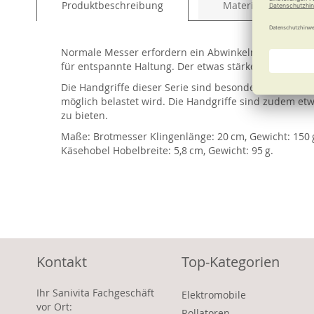
Produktbeschreibung
Material und Pfleg
of
the
images
Normale Messer erfordern ein Abwinkeln des Handgel
gallery
für entspannte Haltung. Der etwas stärkere Griff-Dur
Die Handgriffe dieser Serie sind besonders gut zu gre
möglich belastet wird. Die Handgriffe sind zudem et
zu bieten.
Maße: Brotmesser Klingenlänge: 20 cm, Gewicht: 150 g
Käsehobel Hobelbreite: 5,8 cm, Gewicht: 95 g.
Kontakt
Top-Kategorien
Ihr Sanivita Fachgeschäft
Elektromobile
vor Ort:
Rollatoren