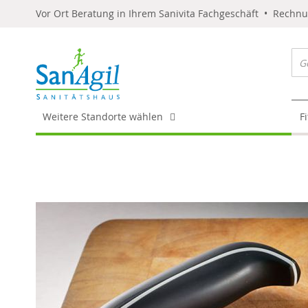
Vor Ort Beratung in Ihrem Sanivita Fachgeschäft • Rechn
Weitere Standorte wählen
F
Skip
to
the
end
of
the
images
gallery