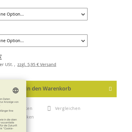
€
er
USt. ,
zzgl.
5,95 €
Versand
In den Warenkorb
Merken
Vergleichen
Drucken