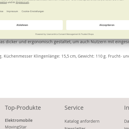
e
Weitere Informationen
enks – unangenehm vor allem bei längeren Schneidarbeiten. Ander
chmesser bietet guten Halt. Die Klingen bestehen aus Edelstahl, d
ifen. Anstelle eines Schafts sitzen die Handgriffe im Winkel so a
was dicker und ergonomisch gestaltet, um auch Nutzern mit einges
. Küchenmesser Klingenlänge: 15,5 cm, Gewicht: 110 g. Frucht- und
Top-Produkte
Service
I
Elektromobile
Katalog anfordern
Da
MovingStar
Newsletter
Im