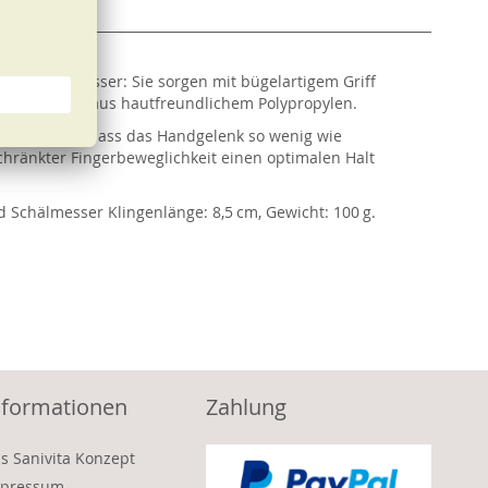
s diese Messer: Sie sorgen mit bügelartigem Griff
ie Handgriffe aus hautfreundlichem Polypropylen.
n den Klingen, dass das Handgelenk so wenig wie
chränkter Fingerbeweglichkeit einen optimalen Halt
 Schälmesser Klingenlänge: 8,5 cm, Gewicht: 100 g.
nformationen
Zahlung
s Sanivita Konzept
pressum