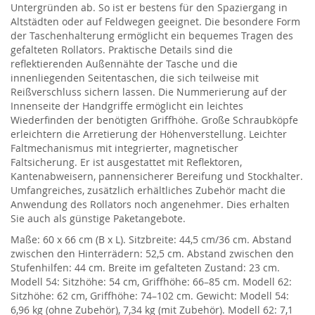
Untergründen ab. So ist er bestens für den Spaziergang in
Altstädten oder auf Feldwegen geeignet. Die besondere Form
der Taschenhalterung ermöglicht ein bequemes Tragen des
gefalteten Rollators. Praktische Details sind die
reflektierenden Außennähte der Tasche und die
innenliegenden Seitentaschen, die sich teilweise mit
Reißverschluss sichern lassen. Die Nummerierung auf der
Innenseite der Handgriffe ermöglicht ein leichtes
Wiederfinden der benötigten Griffhöhe. Große Schraubköpfe
erleichtern die Arretierung der Höhenverstellung. Leichter
Faltmechanismus mit integrierter, magnetischer
Faltsicherung. Er ist ausgestattet mit Reflektoren,
Kantenabweisern, pannensicherer Bereifung und Stockhalter.
Umfangreiches, zusätzlich erhältliches Zubehör macht die
Anwendung des Rollators noch angenehmer. Dies erhalten
Sie auch als günstige Paketangebote.
Maße: 60 x 66 cm (B x L). Sitzbreite: 44,5 cm/36 cm. Abstand
zwischen den Hinterrädern: 52,5 cm. Abstand zwischen den
Stufenhilfen: 44 cm. Breite im gefalteten Zustand: 23 cm.
Modell 54: Sitzhöhe: 54 cm, Griffhöhe: 66–85 cm. Modell 62:
Sitzhöhe: 62 cm, Griffhöhe: 74–102 cm. Gewicht: Modell 54:
6,96 kg (ohne Zubehör), 7,34 kg (mit Zubehör). Modell 62: 7,1