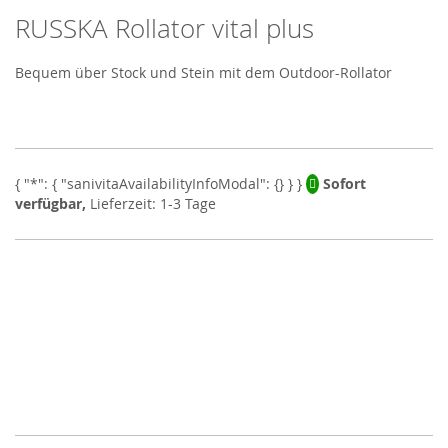
RUSSKA Rollator vital plus
Skip
to
the
Bequem über Stock und Stein mit dem Outdoor-Rollator
beginning
of
the
images
gallery
Sofort
verfügbar,
Lieferzeit: 1-3 Tage