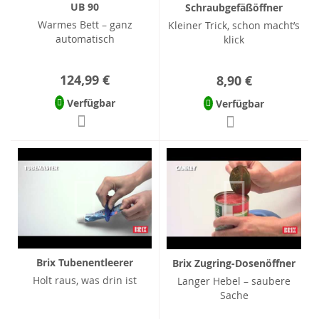
UB 90
Schraubgefäßöffner
Warmes Bett – ganz
Kleiner Trick, schon macht’s
automatisch
klick
124,99 €
8,90 €
Verfügbar
Verfügbar
Brix Tubenentleerer
Brix Zugring-Dosenöffner
Holt raus, was drin ist
Langer Hebel – saubere
Sache