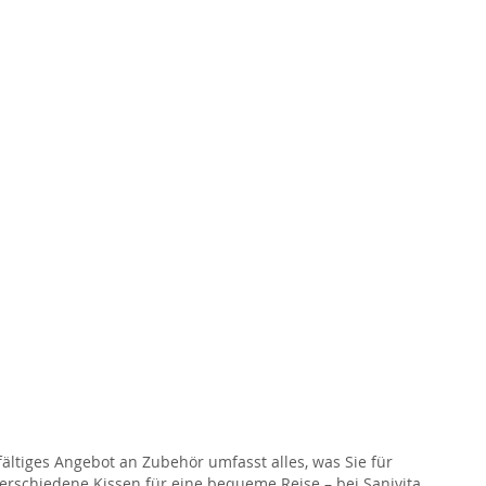
lfältiges Angebot an Zubehör umfasst alles, was Sie für
verschiedene Kissen für eine bequeme Reise – bei Sanivita