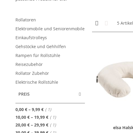
Rollatoren
Anzeigen
Kachelansicht
Liste
5
Artike
als
Elektromobile und Seniorenmobile
Einkaufstrolleys
Gehstöcke und Gehhilfen
Rampen für Rollstühle
Reisezubehör
Rollator Zubehör
Elektrische Rollstühle
PREIS
Artikel
0,00 €
–
9,99 €
1
Artikel
10,00 €
–
19,99 €
1
Artikel
20,00 €
–
29,99 €
1
elsa Hals
Artikel
30,00 €
–
39,99 €
1