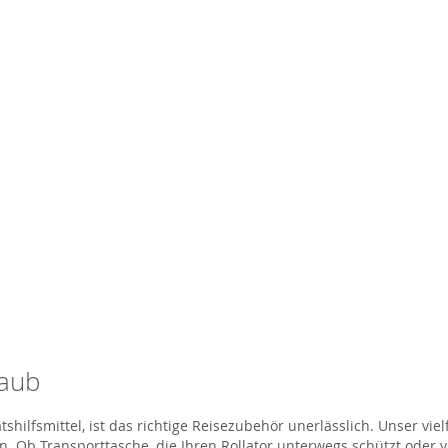
laub
hilfsmittel, ist das richtige Reisezubehör unerlässlich. Unser vie
. Ob Transporttasche, die Ihren Rollator unterwegs schützt oder 