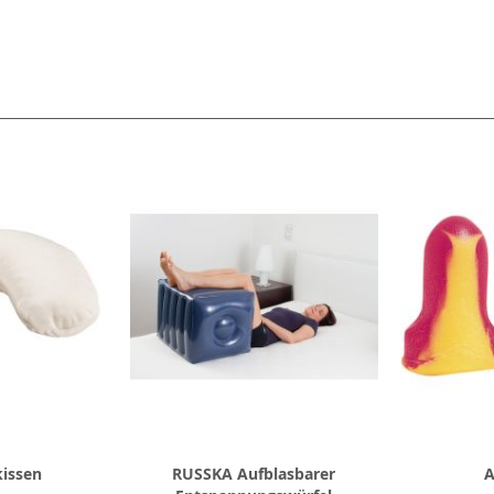
l
kissen
RUSSKA Aufblasbarer
A