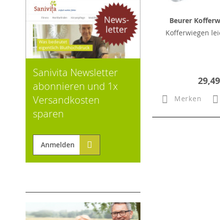
Beurer Kofferw
Kofferwiegen le
Sanivita Newsletter
29,49
abonnieren und 1x
Versandkosten
Merken
sparen
Anmelden