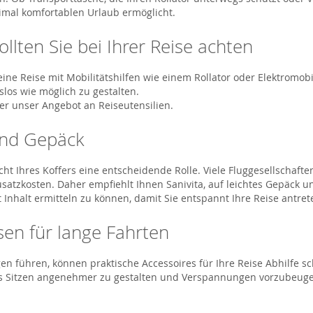
imal komfortablen Urlaub ermöglicht.
llten Sie bei Ihrer Reise achten
eine Reise mit Mobilitätshilfen wie einem Rollator oder Elektromobi
los wie möglich zu gestalten.
ber unser Angebot an Reiseutensilien.
 und Gepäck
icht Ihres Koffers eine entscheidende Rolle. Viele Fluggesellsch
usatzkosten. Daher empfiehlt Ihnen Sanivita, auf leichtes Gepäck u
Inhalt ermitteln zu können, damit Sie entspannt Ihre Reise antre
sen für lange Fahrten
ühren, können praktische Accessoires für Ihre Reise Abhilfe sch
s Sitzen angenehmer zu gestalten und Verspannungen vorzubeugen.