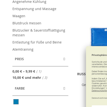
Angenehme Kühlung
Entspannung und Massage
Waagen
Blutdruck messen
Blutzucker & Sauerstoffsättigung
messen
Entlastung für Füße und Beine
Atemtraining
PREIS
Artikel
0,00 €
–
9,99 €
1
RUSSKA Kalt-/Wa
Artikel
10,00 €
und mehr
3
mit Fixier
Genesung imme
FARBE
12,90