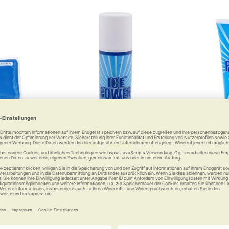
rm-Kompresse
Ice Power Kühlspray
Ice Power
bändern
r zur Hand
Geheimtipp 
 €
10,95 €
a