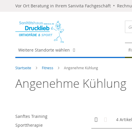
Vor Ort Beratung in Ihrem Sanivita Fachgeschäft • Rechn
Weitere Standorte wählen
F
Startseite
Fitness
Angenehme Kühlung
Angenehme Kühlung
Sanftes Training
Anzeigen
Kachelansicht
Liste
4
Artike
als
Sporttherapie