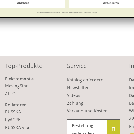
Vergleichen
Merken
Vergleichen
Merke
Top-Produkte
Service
I
Elektromobile
Katalog anfordern
Da
MovingStar
Newsletter
Im
ATTO
Videos
Da
Zahlung
Ba
Rollatoren
Versand und Kosten
Wi
RUSSKA
A
byACRE
Bestellung
En
RUSSKA vital
widerrufen