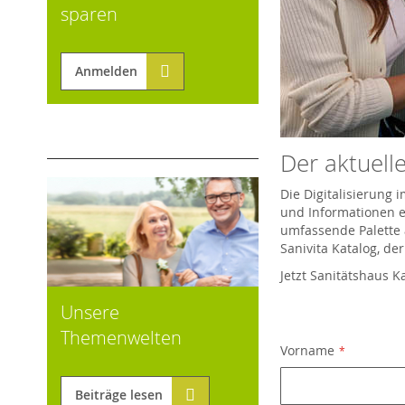
sparen
Anmelden
Der aktuelle
Die Digitalisierung
und Informationen er
umfassende Palette 
Sanivita Katalog, de
Jetzt Sanitätshaus K
Unsere
Themenwelten
Vorname
Beiträge lesen