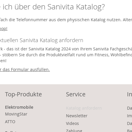
e ich über den Sanivita Katalog?
fach die Telefonnummer aus dem physischen Katalog nutzen. Altern
hop!
aktuellen Sanivita Katalog anfordern
k - das ist der Sanivita Katalog 2024 von Ihrem Sanivita Fachgeschä
- stöbern Sie durch die Produktvielfalt rund um Fitness, Wohlbefin
len!
 das Formular ausfüllen.
Top-Produkte
Service
I
Elektromobile
Katalog anfordern
Da
MovingStar
Newsletter
Im
ATTO
Videos
Da
Zahlung
Ba