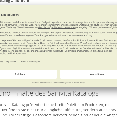
atalog anfordern“
erden dann von einem Sanitätsfachgeschäft in Ihrer Nähe versandf
s zugesendet.
den Katalog an die angegebene Adresse.
eit des Online Sanitätshaus Katalogs vo
llen Sanivita Katalog kostenlos anfordern. Alternativ besteht die M
e zu bestellen.
und Inhalte des Sanivita Katalogs
 bietet eine breite Palette an Produkten für Mobilität, Fitness, Woh
 ausgerichtet, die Lebensqualität in jedem Alter zu verbessern.
und Inhalte des Sanivita Katalogs
ivita Katalog präsentiert eine breite Palette an Produkten, die spe
Hier finden Sie nicht nur alltägliche Hilfsmittel, sondern auch spez
t und Körperpflege. Besonders hervorzuheben sind dabei die Ange