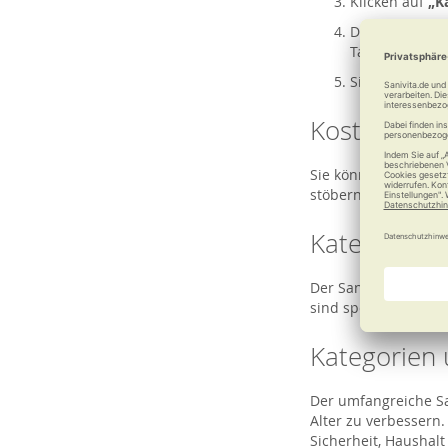
Klicken auf
„K
Die Kataloge w
Tage kostenlo
Sie erhalten 
Kostenfreih
Sie können den aktue
stöbern und Produkt
Kategorien 
Der Sanivita Katalog
sind speziell darauf
Kategorien 
Der umfangreiche San
Alter zu verbessern. 
Sicherheit, Haushal