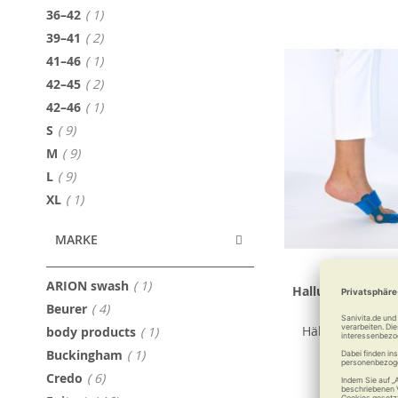
Artikel
36–42
1
Artikel
39–41
2
Artikel
41–46
1
Artikel
42–45
2
Artikel
42–46
1
Artikel
S
9
Artikel
M
9
Artikel
L
9
Artikel
XL
1
MARKE
Artikel
ARION swash
1
Hallufix Hallux-v
Artikel
Beurer
4
Slim Comfo
Artikel
Hält mobil bei H
body products
1
Artikel
Buckingham
1
Artikel
Credo
6