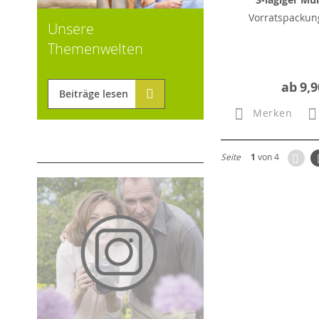
Vorratspackung
Unsere
Themenwelten
ab
9,9
Beiträge lesen
Merken
Zur
Seite
1
von 4