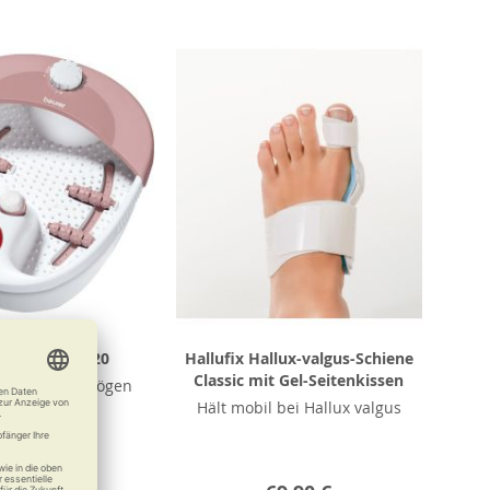
r Fußbad FB 20
Hallufix Hallux-valgus-Schiene
Classic mit Gel-Seitenkissen
s Ihre Füße mögen
Hält mobil bei Hallux valgus