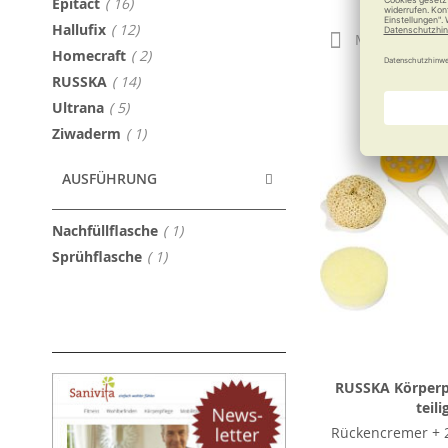
79,90
Artikel
Epitact
16
Artikel
Hallufix
12
Merken
Artikel
Homecraft
2
Artikel
RUSSKA
14
Artikel
Ultrana
5
Artikel
Ziwaderm
1
AUSFÜHRUNG
Artikel
Nachfüllflasche
1
Artikel
Sprühflasche
1
RUSSKA Körperpf
teili
Rückencremer + 2