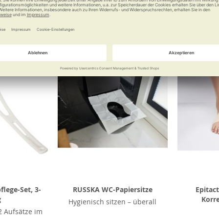
 €
18,90 €
Vergleichen
Merken
Vergleichen
Merke
lege-Set, 3-
RUSSKA WC-Papiersitze
Epitac
g
Korr
Hygienisch sitzen – überall
 Aufsätze im