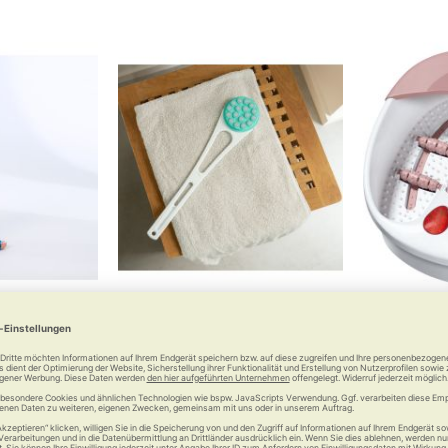
algus-Schiene
RUSSKA Rückencremer
Beure
rt 2.0
Wohltat für die Haut
Kann, wa
allux valgus