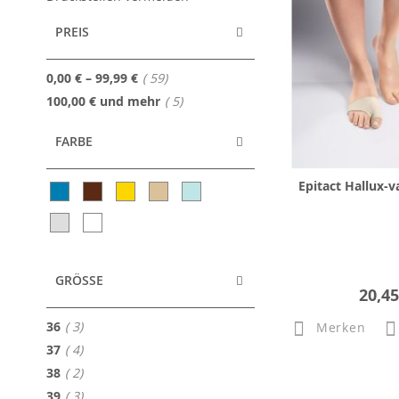
PREIS
Artikel
0,00 €
–
99,99 €
59
Artikel
100,00 €
und mehr
5
FARBE
Epitact Hallux-v
GRÖSSE
20,45
Artikel
36
3
Merken
Artikel
37
4
Artikel
38
2
Artikel
39
3