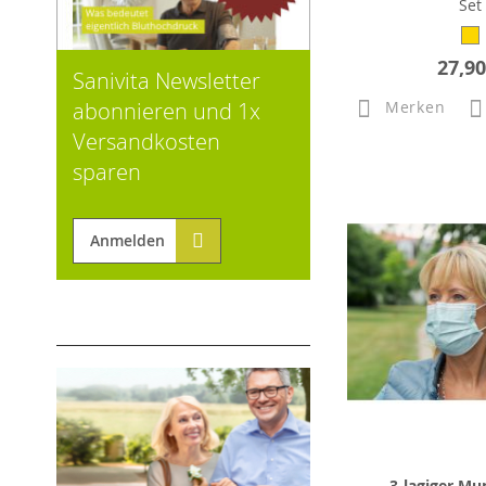
Set
27,90
Sanivita Newsletter
abonnieren und 1x
Merken
Versandkosten
sparen
Anmelden
3-lagiger Mu