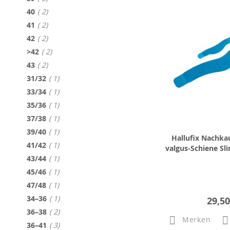
Artikel
40
2
Artikel
41
2
Artikel
42
2
Artikel
>42
2
Artikel
43
2
Artikel
31/32
1
Artikel
33/34
1
Artikel
35/36
1
Artikel
37/38
1
Artikel
39/40
1
Hallufix Nachkau
Artikel
41/42
1
valgus-Schiene Sl
Artikel
43/44
1
Artikel
45/46
1
Artikel
47/48
1
Artikel
34–36
1
29,50
Artikel
36–38
2
Merken
Artikel
36–41
3