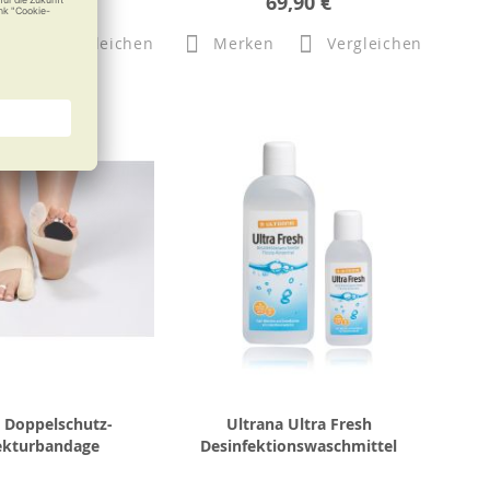
71,49 €
69,90 €
n
Vergleichen
Merken
Vergleichen
t Doppelschutz-
Ultrana Ultra Fresh
ekturbandage
Desinfektionswaschmittel