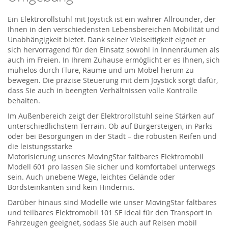
Ein Elektrorollstuhl mit Joystick ist ein wahrer Allrounder, der
Ihnen in den verschiedensten Lebensbereichen Mobilität und
Unabhängigkeit bietet. Dank seiner Vielseitigkeit eignet er
sich hervorragend für den Einsatz sowohl in Innenräumen als
auch im Freien. In Ihrem Zuhause ermöglicht er es Ihnen, sich
mühelos durch Flure, Räume und um Möbel herum zu
bewegen. Die präzise Steuerung mit dem Joystick sorgt dafür,
dass Sie auch in beengten Verhältnissen volle Kontrolle
behalten.
Im Außenbereich zeigt der Elektrorollstuhl seine Stärken auf
unterschiedlichstem Terrain. Ob auf Bürgersteigen, in Parks
oder bei Besorgungen in der Stadt – die robusten Reifen und
die leistungsstarke
Motorisierung
unseres
MovingStar
faltbares Elektromobil
Modell 601
pro
lassen
Sie sicher und komfortabel unterwegs
sein. Auch unebene Wege, leichtes Gelände oder
Bordsteinkanten sind kein Hindernis.
Darüber hinaus sind Modelle
wie unser
MovingStar
faltbares
und teilbares Elektromobil 101 SF
ideal
für den Transport in
Fahrzeugen geeignet, sodass Sie auch auf Reisen mobil