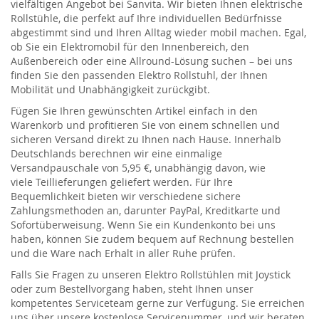
vielfältigen Angebot bei
Sanvita
. Wir bieten Ihnen e
lektrische
Rollstühle
, die perfekt auf Ihre individuellen Bedürfnisse
abgestimmt sind
und Ihren Alltag wieder mobil machen
. Egal,
ob Sie ein
Elektromobil
für den Innenbereich, den
Außenbereich oder eine Allround-Lösung suchen – bei uns
finden Sie den passenden
Elektro
Rollstuhl
, der Ihnen
Mobilität und Unabhängigkeit zurückgibt.
Fügen Sie Ihren gewünschten
Artikel
einfach in den
Warenkorb und profitieren Sie von einem schnellen und
sicheren Versand direkt zu Ihnen nach Hause. Innerhalb
Deutschlands berechnen wir eine einmalige
Versandpauschale von 5,95 €, unabhängig davon, wie
viele
Teillieferu
n
gen geliefert werden
. Für Ihre
Bequemlichkeit bieten wir verschiedene sichere
Zahlungsmethoden an, darunter PayPal, Kreditkarte und
Sofortüberweisung. Wenn Sie ein Kundenkonto bei uns
haben, können Sie zudem bequem auf Rechnung bestellen
und die Ware nach Erhalt in aller Ruhe prüfen.
Falls Sie Fragen zu unseren
Elektro
R
ollstühlen
mit Joystick
oder zum Bestellvorgang haben, steht Ihnen unser
kompetentes Serviceteam gerne zur Verfügung. Sie erreichen
uns über unsere kostenlose Servicenummer, und wir beraten