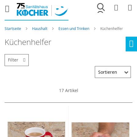
Merkliste
War
Startseite
Haushalt
Essen und Trinken
Küchenhelfer
Küchenhelfer
Ho
Filter
17
Artikel