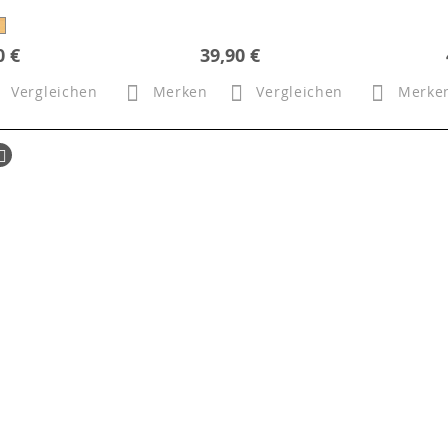
0 €
39,90 €
Vergleichen
Merken
Vergleichen
Merke
ück
Seite
Weiter