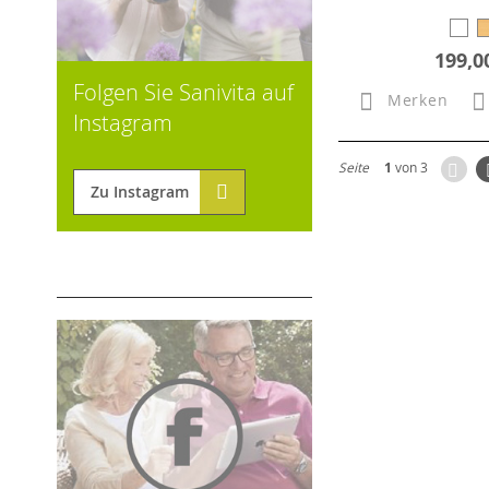
199,0
Folgen Sie Sanivita auf
Merken
Instagram
Zur
Seite
1
von 3
Zu Instagram