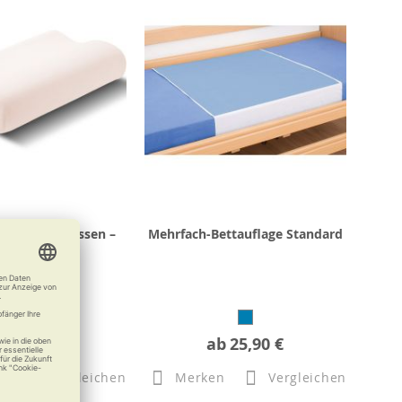
lsa Nackenkissen –
Mehrfach-Bettauflage Standard
r Klassiker
37,80 €
ab
25,90 €
n
Vergleichen
Merken
Vergleichen