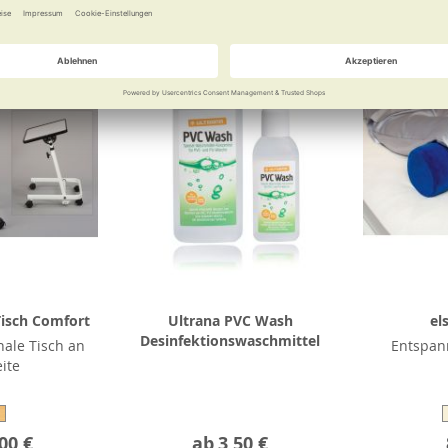
Tisch Comfort
Ultrana PVC Wash
el
Desinfektionswaschmittel
nale Tisch an
Entspann
eite
00 €
ab
3,50 €