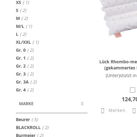
Artikel
XS
1
Artikel
S
2
Artikel
M
2
Artikel
M/L
1
Artikel
L
2
Artikel
XL/XXL
1
Artikel
Gr. 0
2
Artikel
Gr. 1
2
Lück Rhombo-med
Artikel
Gr. 2
2
(gekammertes 
Artikel
Gr. 3
2
(Unter)stützt i
Artikel
Gr. 3A
2
Artikel
Gr. 4
2
124,7
MARKE
Merken
Artikel
Beurer
5
Artikel
BLACKROLL
2
Artikel
Burmeier
2