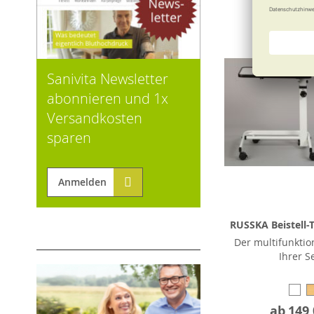
Sanivita Newsletter
abonnieren und 1x
Versandkosten
sparen
Anmelden
RUSSKA Beistell-
Der multifunktio
Ihrer S
ab
149,