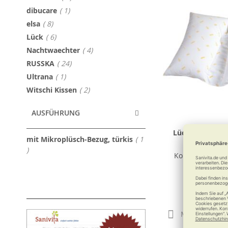
Artikel
dibucare
1
Artikel
elsa
8
Artikel
Lück
6
Artikel
Nachtwaechter
4
Artikel
RUSSKA
24
Artikel
Ultrana
1
Artikel
Witschi Kissen
2
AUSFÜHRUNG
Lück Rhombo-fi
mit Mikroplüsch-Bezug, türkis
1
Kissen (Gesä
Artikel
Komfort für Rü
118,7
Merken