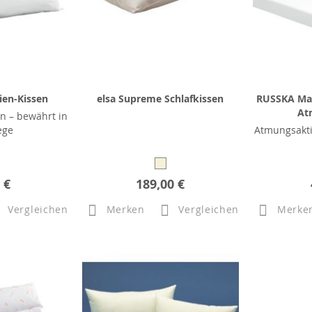
ien-Kissen
elsa Supreme Schlafkissen
RUSSKA Mat
At
n – bewährt in
ege
Atmungsakti
 €
189,00 €
Vergleichen
Merken
Vergleichen
Merke