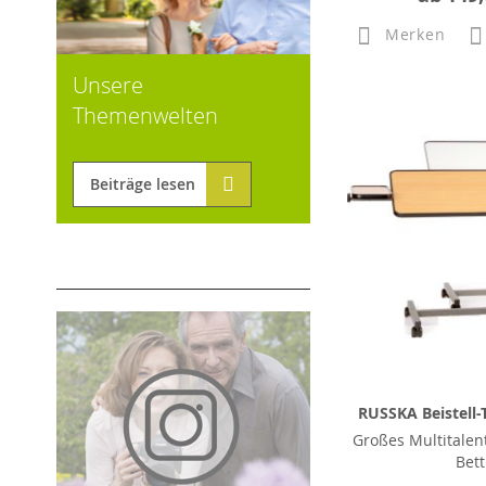
Merken
Unsere
Themenwelten
Beiträge lesen
RUSSKA Beistell-
Großes Multitalen
Bett