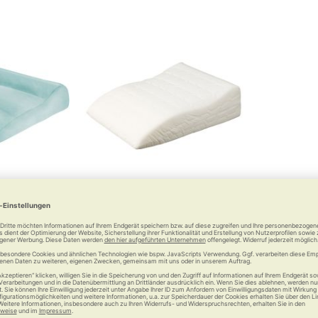
 Venenkissen
RUSSKA Venenkissen
sch-Bezug
Wohltat und Entspannung für
für Ihre Beine
müde Beine
1 €
74,90 €