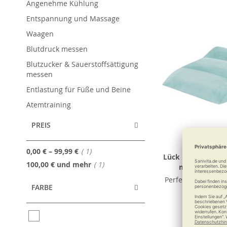
Angenehme Kühlung
Entspannung und Massage
Waagen
Blutdruck messen
Blutzucker & Sauerstoffsättigung
messen
Entlastung für Füße und Beine
Atemtraining
PREIS
Artikel
0,00 €
–
99,99 €
1
Lück Rhombo-med
Artikel
100,00 €
und mehr
1
mit Mikroplü
Perfekte Erholung 
FARBE
116,9