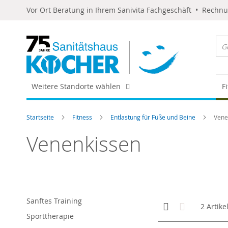
Vor Ort Beratung in Ihrem Sanivita Fachgeschäft • Rechn
Weitere Standorte wählen
F
Startseite
Fitness
Entlastung für Füße und Beine
Vene
Venenkissen
Sanftes Training
Anzeigen
Kachelansicht
Liste
2
Artike
als
Sporttherapie