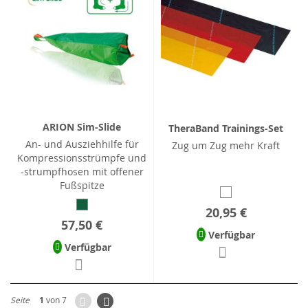
ARION Sim-Slide
TheraBand Trainings-Set
An- und Ausziehhilfe für
Zug um Zug mehr Kraft
Kompressionsstrümpfe und
-strumpfhosen mit offener
Fußspitze
20,95 €
57,50 €
Verfügbar
Verfügbar
Zurück
Seite
Weiter
Seite
1
von 7