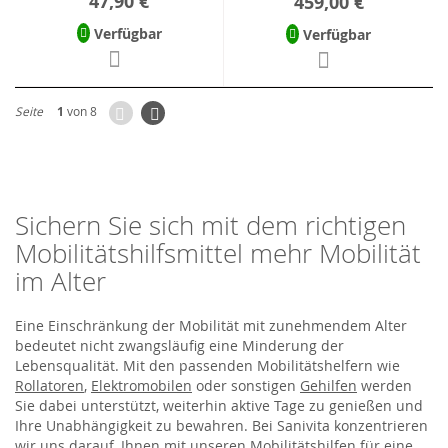
47,90 €
459,00 €
Verfügbar
Verfügbar
Zurück
Seite
Weiter
Seite
1
von 8
Sichern Sie sich mit dem richtigen
Mobilitätshilfsmittel mehr Mobilität
im Alter
Eine Einschränkung der Mobilität mit zunehmendem Alter
bedeutet nicht zwangsläufig eine Minderung der
Lebensqualität. Mit den passenden Mobilitätshelfern wie
Rollatoren
,
Elektromobilen
oder sonstigen
Gehilfen
werden
Sie dabei unterstützt, weiterhin aktive Tage zu genießen und
Ihre Unabhängigkeit zu bewahren. Bei Sanivita konzentrieren
wir uns darauf, Ihnen mit unseren Mobilitätshilfen für eine