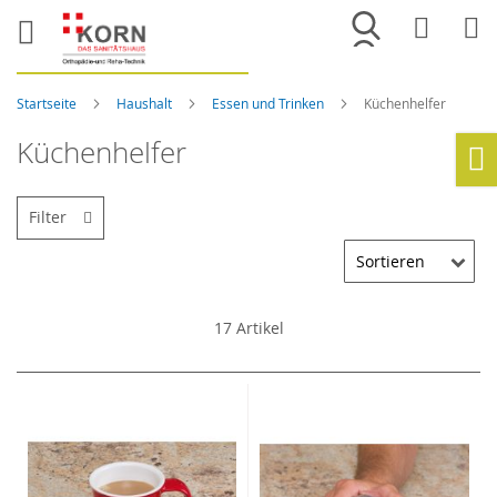
Merkliste
War
Startseite
Haushalt
Essen und Trinken
Küchenhelfer
Küchenhelfer
Ho
Filter
17
Artikel