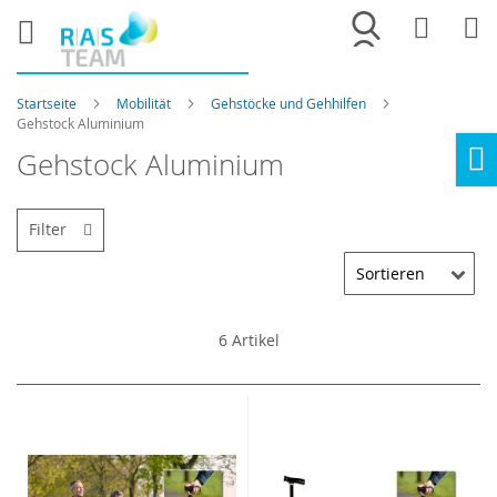
Merkliste
War
Startseite
Mobilität
Gehstöcke und Gehhilfen
Gehstock Aluminium
Gehstock Aluminium
Ho
Filter
6
Artikel