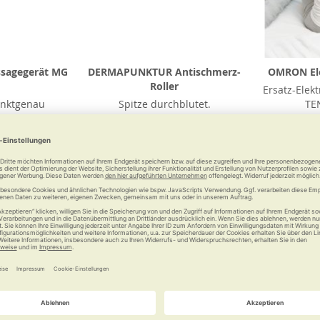
ssagegerät MG
DERMAPUNKTUR Antischmerz-
OMRON Ele
Roller
Ersatz-Ele
nktgenau
Spitze durchblutet.
TE
ren
 €
ab
59,00 €
Vergleichen
Merken
Vergleichen
Merke