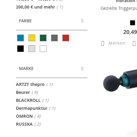
Vibration
Artikel
200,00 €
und mehr
1
Gezielte Trigger
FARBE
20,49
Merken
MARKE
Artikel
ARTZT thepro
1
Artikel
Beurer
9
Artikel
BLACKROLL
1
Artikel
Dermapunktur
1
Artikel
OMRON
4
Artikel
RUSSKA
2