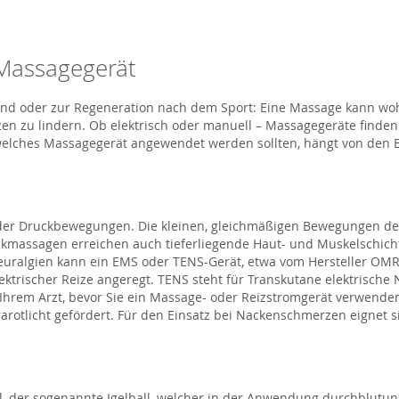
Massagegerät
nd oder zur Regeneration nach dem Sport: Eine Massage kann wo
 zu lindern. Ob elektrisch oder manuell – Massagegeräte finden v
welches Massagegerät angewendet werden sollten, hängt von den
 oder Druckbewegungen. Die kleinen, gleichmäßigen Bewegungen de
massagen erreichen auch tieferliegende Haut- und Muskelschichte
uralgien kann ein EMS oder TENS-Gerät, etwa vom Hersteller OM
lektrischer Reize angeregt. TENS steht für Transkutane elektrische
 Ihrem Arzt, bevor Sie ein Massage- oder Reizstromgerät verwenden
otlicht gefördert. Für den Einsatz bei Nackenschmerzen eignet s
all, der sogenannte Igelball, welcher in der Anwendung durchblut