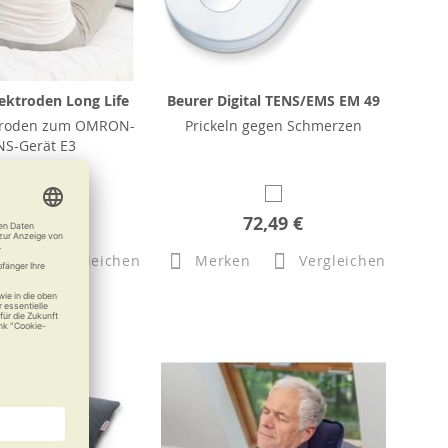
ktroden Long Life
Beurer Digital TENS/EMS EM 49
ktroden zum OMRON-
Prickeln gegen Schmerzen
NS-Gerät E3
25,50 €
72,49 €
n
Vergleichen
Merken
Vergleichen