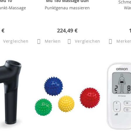
 MG 10
MG 180 Massage Gun
Schme
punkt-Massage
Punktgenau massieren
Wär
 €
224,49 €
Vergleichen
Merken
Vergleichen
Merke