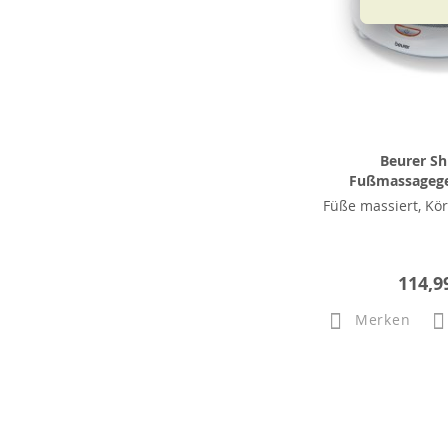
Beurer Sh
Fußmassagege
Füße massiert, Kö
114,9
Merken