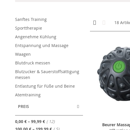
Sanftes Training
Anzeigen
Kachelansicht
Liste
18
Artik
als
Sporttherapie
Angenehme Kühlung
Entspannung und Massage
Waagen
Blutdruck messen
Blutzucker & Sauerstoffsättigung
messen
Entlastung für Füße und Beine
Atemtraining
PREIS
Artikel
0,00 €
–
99,99 €
12
Beurer Massag
Artikel
100,00 €
–
199,99 €
5