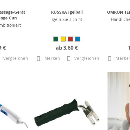
assage-Gerät
RUSSKA Igelball
OMRON TEN
sage Gun
Igeln Sie sich fit
Handlich
mbitioniert
9 €
ab
3,60 €
Vergleichen
Merken
Vergleichen
Merke