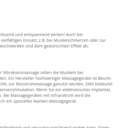
hltuend und entspannend wirken! Auch bei
ielfältigen Einsatz, z.B. bei Muskelschmerzen oder zur
 Beschwerden und dem gewünschten Effekt ab.
r Vibrationsmassage sollen die Muskeln bei
n. Ein Hersteller hochwertiger Massagegeräte ist Beurer.
RON, zur Reizstrommassage genutzt werden. EMS bedeutet
 Nervenstimulation. Wenn Sie ein elektronisches Implantat,
. Bei Massagegeräten mit Infrarotlicht wird die
ich ein spezielles Nacken-Massagegerät.
ungsfördernd und verspannungslösend wirken kann. Einen