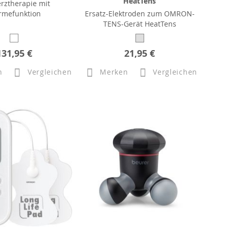
HeatTens
rztherapie mit
mefunktion
Ersatz-Elektroden zum OMRON-
TENS-Gerät HeatTens
131,95 €
21,95 €
n
Vergleichen
Merken
Vergleichen