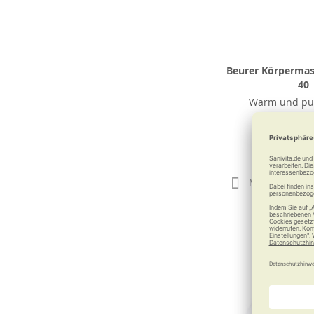
Beurer Körperma
40
Warm und pu
massie
61,49
Merken