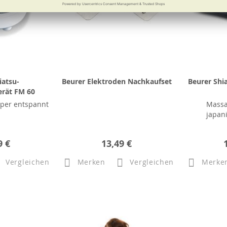
iatsu-
Beurer Elektroden Nachkaufset
Beurer Shi
rät FM 60
rper entspannt
Massa
japan
9 €
13,49 €
Vergleichen
Merken
Vergleichen
Merke