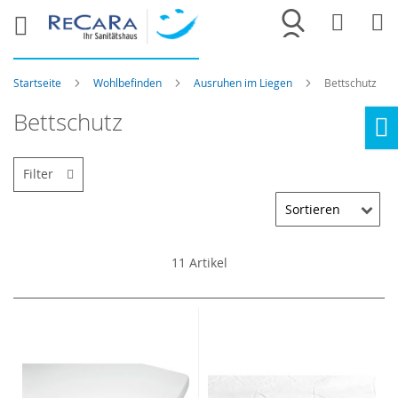
Merkliste
War
Startseite
Wohlbefinden
Ausruhen im Liegen
Bettschutz
Bettschutz
Ho
Filter
11
Artikel