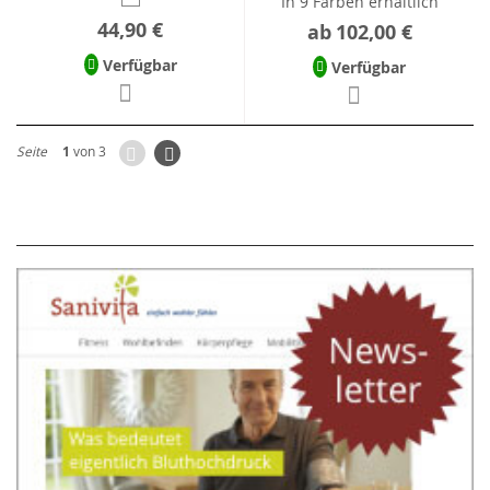
In 9 Farben erhältlich
44,90 €
ab
102,00 €
Verfügbar
Verfügbar
Zurück
Seite
Weiter
Seite
1
von 3