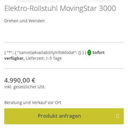
Elektro-Rollstuhl MovingStar 3000
Skip
to
the
Drehen und Wenden
beginning
of
the
images
gallery
Sofort
verfügbar,
Lieferzeit: 1-3 Tage
4.990,00 €
inkl.
gesetzlicher
USt.
Beratung und Verkauf vor Ort
Produkt anfragen