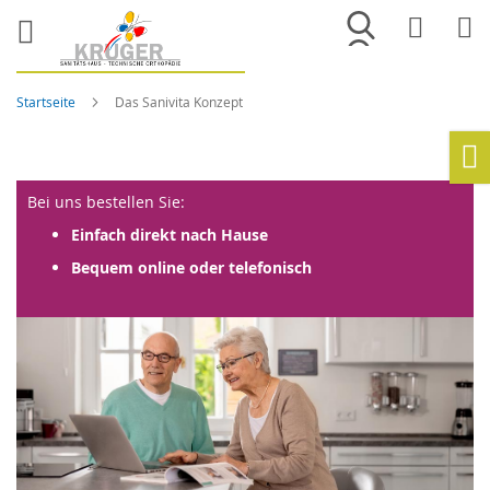
Merkliste
War
Startseite
Das Sanivita Konzept
Ho
Bei uns bestellen Sie:
Einfach direkt nach Hause
Bequem online oder telefonisch