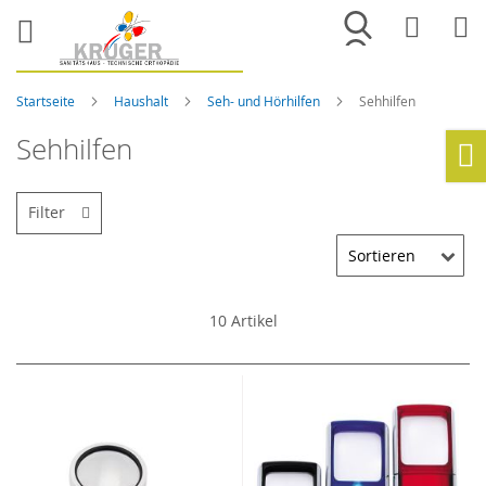
Merkliste
War
Startseite
Haushalt
Seh- und Hörhilfen
Sehhilfen
Sehhilfen
Ho
Filter
10
Artikel