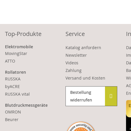
Top-Produkte
Service
I
Elektromobile
Katalog anfordern
Da
MovingStar
Newsletter
Im
ATTO
Videos
Da
Zahlung
Ba
Rollatoren
Versand und Kosten
Wi
RUSSKA
A
byACRE
Bestellung
En
RUSSKA vital
widerrufen
Blutdruckmessgeräte
OMRON
Beurer