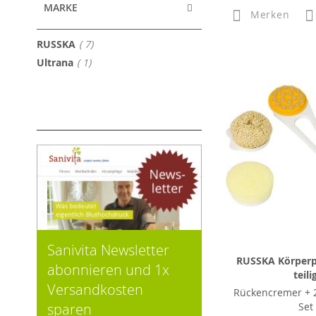
MARKE
Merken
Artikel
RUSSKA
7
Artikel
Ultrana
1
Sanivita Newsletter
RUSSKA Körperpf
abonnieren und 1x
teili
Versandkosten
Rückencremer + 2
Set
sparen