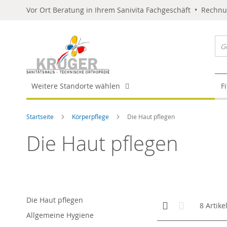
Vor Ort Beratung in Ihrem Sanivita Fachgeschäft • Rechn
Weitere Standorte wählen
F
Startseite
Körperpflege
Die Haut pflegen
Die Haut pflegen
Die Haut pflegen
Anzeigen
Kachelansicht
Liste
8
Artike
als
Allgemeine Hygiene