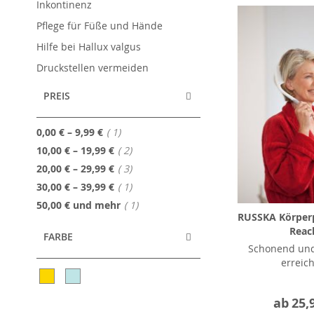
Inkontinenz
Pflege für Füße und Hände
Hilfe bei Hallux valgus
Druckstellen vermeiden
PREIS
Artikel
0,00 €
–
9,99 €
1
Artikel
10,00 €
–
19,99 €
2
Artikel
20,00 €
–
29,99 €
3
Artikel
30,00 €
–
39,99 €
1
Artikel
50,00 €
und mehr
1
RUSSKA Körperp
Reac
FARBE
Schonend un
erreic
ab
25,