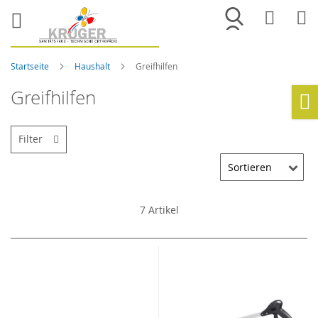
Merkliste
War
Startseite
Haushalt
Greifhilfen
Greifhilfen
Ho
Filter
7
Artikel