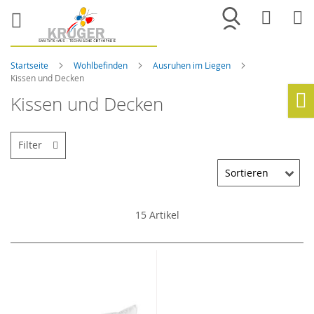
Merkliste
War
Startseite
Wohlbefinden
Ausruhen im Liegen
Kissen und Decken
Kissen und Decken
Ho
Filter
15
Artikel