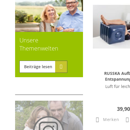
Unsere
Themenwelten
Beiträge lesen
RUSSKA Aufb
Entspannun
Luft für leic
39,90
Merken