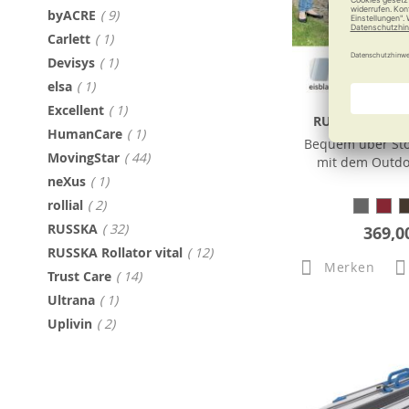
Artikel
byACRE
9
Artikel
Carlett
1
Artikel
Devisys
1
Artikel
elsa
1
Artikel
Excellent
1
RUSSKA Rollator
Artikel
HumanCare
1
Bequem über Sto
Artikel
MovingStar
44
mit dem Outdoo
Artikel
neXus
1
Artikel
rollial
2
Artikel
RUSSKA
32
369,0
Artikel
RUSSKA Rollator vital
12
Merken
Artikel
Trust Care
14
Artikel
Ultrana
1
Artikel
Uplivin
2