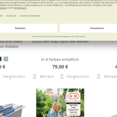
 vital plus
elsa Halskissen
Rollat
ck und Stein
Stützt den Kopf sanft auf Reisen
r-Rollator
In 8 Farben erhältlich
0 €
79,00 €
Vergleichen
Merken
Vergleichen
Merke