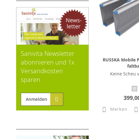
Sanivita Newsletter
RUSSKA Mobile P
abonnieren und 1x
faltb
Versandkosten
Keine Scheu v
sparen
399,0
Anmelden
Merken