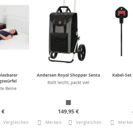
lasbarer
Andersen Royal Shopper Senta
Kabel-Set 
gswürfel
Rollt leicht, packt viel
hte Beine
 €
149,95 €
Vergleichen
Merken
Vergleichen
Merke