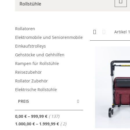
Rollstühle
Rollatoren
Anzeigen
Kachelansicht
Liste
Artikel
als
Elektromobile und Seniorenmobile
Einkaufstrolleys
Gehstöcke und Gehhilfen
Rampen für Rollstühle
Reisezubehör
Rollator Zubehör
Elektrische Rollstühle
PREIS
Artikel
0,00 €
–
999,99 €
137
Artikel
1.000,00 €
–
1.999,99 €
2