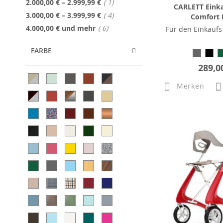
Artikel
2.000,00 €
–
2.999,99 €
1
CARLETT Einka
Artikel
3.000,00 €
–
3.999,99 €
4
Comfort
Artikel
4.000,00 €
und mehr
6
Für den Einkaufs
FARBE
289,0
Merken