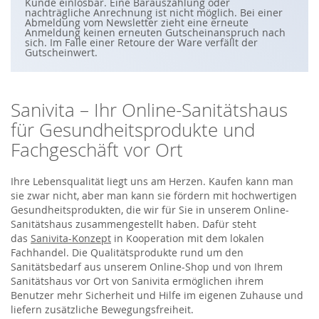
S
Kunde einlösbar. Eine Barauszahlung oder
i
nachträgliche Anrechnung ist nicht möglich. Bei einer
e
Abmeldung vom Newsletter zieht eine erneute
s
Anmeldung keinen erneuten Gutscheinanspruch nach
i
sich. Im Falle einer Retoure der Ware verfällt der
c
Gutscheinwert.
h
f
ü
r
u
Sanivita – Ihr Online-Sanitätshaus
n
s
für Gesundheitsprodukte und
e
r
Fachgeschäft vor Ort
e
n
N
e
Ihre Lebensqualität liegt uns am Herzen. Kaufen kann man
w
sie zwar nicht, aber man kann sie fördern mit hochwertigen
s
Gesundheitsprodukten, die wir für Sie in unserem Online-
l
e
Sanitätshaus zusammengestellt haben. Dafür steht
t
das
Sanivita-Konzept
in Kooperation mit dem lokalen
t
e
Fachhandel. Die Qualitätsprodukte rund um den
r
Sanitätsbedarf aus unserem Online-Shop und von Ihrem
a
n
Sanitätshaus vor Ort von Sanivita ermöglichen ihrem
:
Benutzer mehr Sicherheit und Hilfe im eigenen Zuhause und
liefern zusätzliche Bewegungsfreiheit.