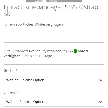
Epitact Kniebandage PHYSIOstrap
Skip
to
Ski
the
beginning
Für ein sportliches Wintervergnügen
of
the
images
gallery
Sofort
verfügbar,
Lieferzeit: 1-3 Tage
Größe
Einheit