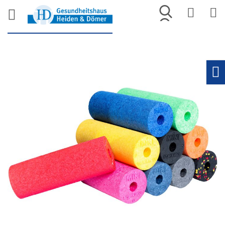
Merkliste
War
Skip
to
Ho
the
end
of
the
images
gallery