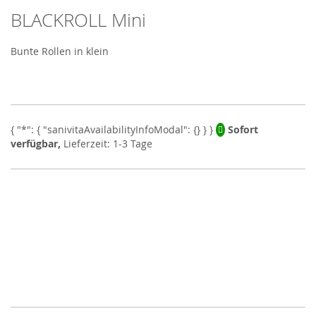
BLACKROLL Mini
Skip
to
the
Bunte Rollen in klein
beginning
of
the
images
gallery
Sofort
verfügbar,
Lieferzeit: 1-3 Tage