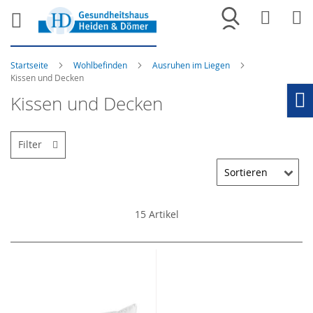
Merkliste
War
Startseite
Wohlbefinden
Ausruhen im Liegen
Kissen und Decken
Kissen und Decken
Ho
Filter
15
Artikel