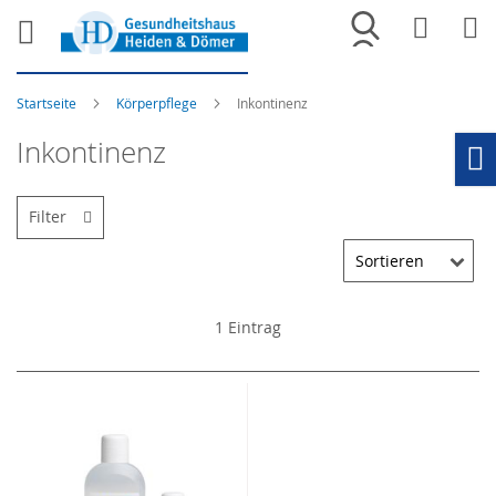
Merkliste
War
Startseite
Körperpflege
Inkontinenz
Inkontinenz
Ho
Filter
1
Eintrag